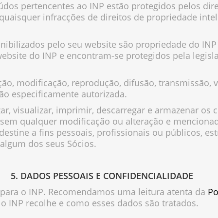
eúdos pertencentes ao INP estão protegidos pelos dir
 quaisquer infracções de direitos de propriedade intele
.
onibilizados pelo seu website são propriedade do IN
 website do INP e encontram-se protegidos pela legis
ação, modificação, reprodução, difusão, transmissão, 
não especificamente autorizada.
izar, visualizar, imprimir, descarregar e armazenar os
, sem qualquer modificação ou alteração e mencionad
destine a fins pessoais, profissionais ou públicos, es
 algum dos seus Sócios.
5. DADOS PESSOAIS E CONFIDENCIALIDADE
te para o INP. Recomendamos uma leitura atenta da
Po
 o INP recolhe e como esses dados são tratados.