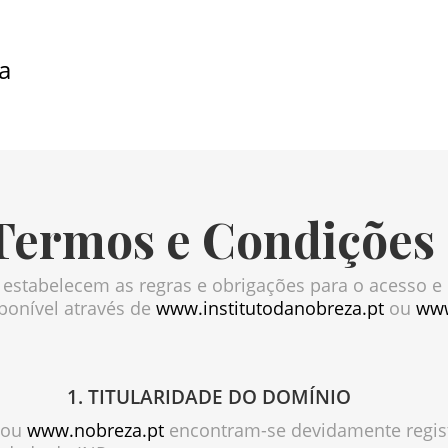
Termos e Condições
stabelecem as regras e obrigações para o acesso e u
sponível através de
www.institutodanobreza.pt
ou
www
1.
TITULARIDADE
DO DOMÍNIO
ou
www.nobreza.pt
encontram-se devidamente regis